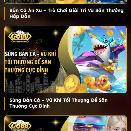
Bắn Cá Ăn Xu – Trò Chơi Giải Trí Và Săn Thưởng
Hấp Dẫn
Súng Bắn Cá – Vũ Khí Tối Thượng Để Săn
Thưởng Cực Đỉnh