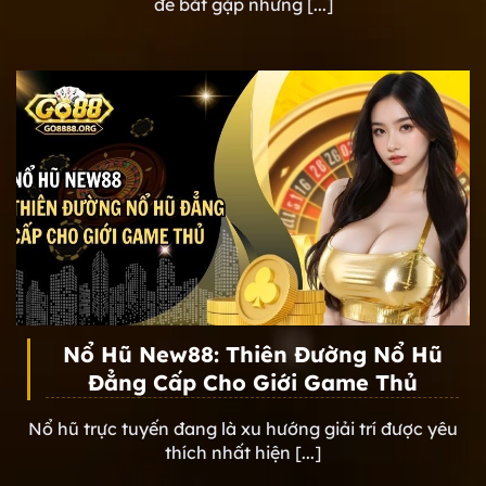
để bắt gặp những [...]
Nổ Hũ New88: Thiên Đường Nổ Hũ
Đẳng Cấp Cho Giới Game Thủ
Nổ hũ trực tuyến đang là xu hướng giải trí được yêu
thích nhất hiện [...]