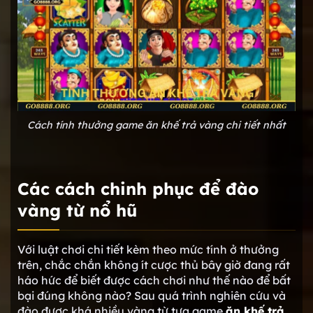
Cách tính thưởng game ăn khế trả vàng chi tiết nhất
Các cách chinh phục để đào
vàng từ nổ hũ
Với luật chơi chi tiết kèm theo mức tính ở thưởng
trên, chắc chắn không ít cược thủ bây giờ đang rất
háo hức để biết được cách chơi như thế nào để bất
bại đúng không nào? Sau quá trình nghiên cứu và
đào được khá nhiều vàng từ tựa game
ăn khế trả