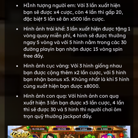
HÌnh tượng người em: Với 3 lần xuất hiện
bạn sẽ được x4 cược, còn 4 lần thì gấp 20,
đặc biệt 5 lần sẽ ăn x500 lần cược.
Hình ảnh trái khế: 3 lần xuất hiện được tặng 1
vòng quay miễn phí, 4 hình sẽ được thưởng
ngay 5 vòng và với 5 hình nằm trong các 30
đường playin bạn nhận được 15 vòng spin
free đấy.
Hình ảnh cục vàng: Với 3 hình giống nhau
bạn được cộng thêm x2 lần cược, với 5 hình
bạn nhận bonus x5. Khủng nhất là khi 5 hình
cùng xuất hiện bạn được x8000.
Hình ảnh con quạ: Với hình ảnh con quạ
xuất hiện 3 lần bạn được x5 lần cược, 4 lần
thì sẽ được 30 và 5 hình thì người chơi ôm
trọn quỹ thưởng jackpot đấy.