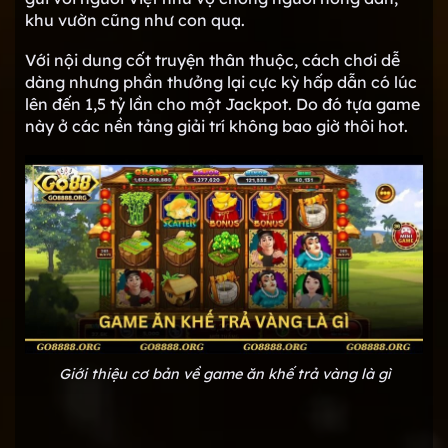
khu vườn cũng như con quạ.
Với nội dung cốt truyện thân thuộc, cách chơi dễ
dàng nhưng phần thưởng lại cực kỳ hấp dẫn có lúc
lên đến 1,5 tỷ lần cho một Jackpot. Do đó tựa game
này ở các nền tảng giải trí không bao giờ thôi hot.
Giới thiệu cơ bản về game ăn khế trả vàng là gì