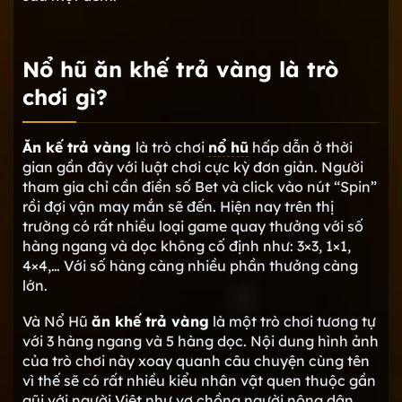
Nổ hũ ăn khế trả vàng là trò
chơi gì?
Ăn kế trả vàng
là trò chơi
nổ hũ
hấp dẫn ở thời
gian gần đây với luật chơi cực kỳ đơn giản. Người
tham gia chỉ cần điền số Bet và click vào nút “Spin”
rồi đợi vận may mắn sẽ đến. Hiện nay trên thị
trường có rất nhiều loại game quay thưởng với số
hàng ngang và dọc không cố định như: 3×3, 1×1,
4×4,… Với số hàng càng nhiều phần thưởng càng
lớn.
Và Nổ Hũ
ăn khế trả vàng
là một trò chơi tương tự
với 3 hàng ngang và 5 hàng dọc. Nội dung hình ảnh
của trò chơi này xoay quanh câu chuyện cùng tên
vì thế sẽ có rất nhiều kiểu nhân vật quen thuộc gần
gũi với người Việt như vợ chồng người nông dân,