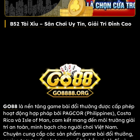
B52 Tài Xỉu – Sân Chơi Uy Tín, Giải Trí Đỉnh Cao
GO88
là nền tảng game bài đổi thưởng được cấp phép
hoạt động hợp pháp bởi PAGCOR (Philippines), Costa
Rica và Isle of Man, cam kết mang đến môi trường giải
trí an toàn, minh bạch cho người chơi Việt Nam.
Chuyên cung cấp các sản phẩm game bài đổi thưởng,