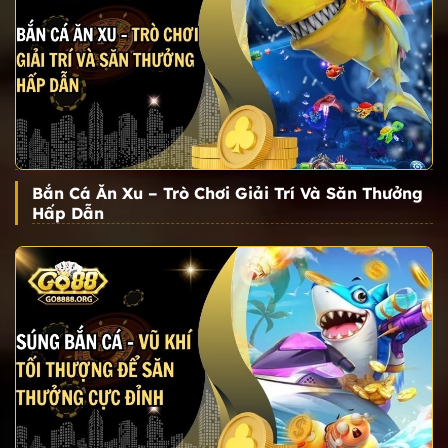
Bắn Cá Ăn Xu – Trò Chơi Giải Trí Và Săn Thưởng
Hấp Dẫn