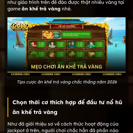
như giáo trình trên để đào được thật nhiều vàng tại
game
ăn khế trả vàng
nhé.
Tips cược ăn khế trả vàng chắc thắng năm 2026
Chọn thời cơ thích hợp để đầu tư nổ hũ
ăn khế trả vàng
Như đã giới thiệu sơ về cách thức hoạt động của
jackpot ở trên, người chơi chắc hẳn đã phần nào