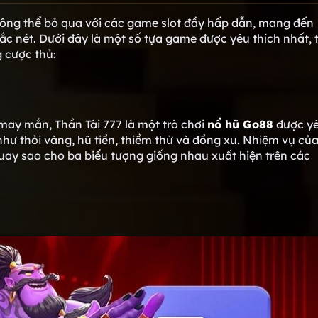
ông thể bỏ qua với các game slot đầy hấp dẫn, mang đến
ắc nét. Dưới đây là một số tựa game được yêu thích nhất, 
 cược thủ:
may mắn, Thần Tài 777 là một trò chơi
nổ hũ Go88
được y
hư thỏi vàng, hũ tiền, thiềm thừ và đồng xu. Nhiệm vụ củ
quay sao cho ba biểu tượng giống nhau xuất hiện trên các