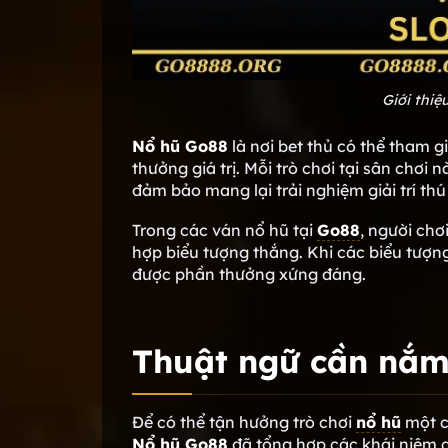
Giới thi
Nổ hũ Go88
là nơi bet thủ có thể tham 
thưởng giá trị. Mỗi trò chơi tại sân chơi 
đảm bảo mang lại trải nghiệm giải trí thú
Trong các ván nổ hũ tại
Go88
, người chơ
hợp biểu tượng thắng. Khi các biểu tượn
được phần thưởng xứng đáng.
Thuật ngữ cần nắm
Để có thể tận hưởng trò chơi
nổ hũ
một cá
Nổ hũ Go88
đã tổng hợp các khái niệm 