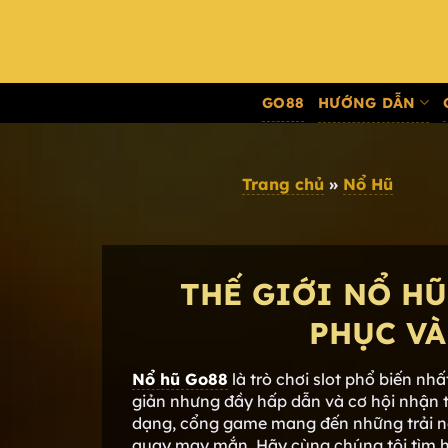
Chuyển
đến
nội
dung
GO88
HƯỚNG DẪN
Trang chủ
»
Nổ Hũ
THẾ GIỚI NỔ HŨ
PHỤC VÀ
Nổ hũ Go88
là trò chơi slot phổ biến nhấ
giản nhưng đầy hấp dẫn và cơ hội nhận th
dạng, cổng game mang đến những trải n
quay may mắn. Hãy cùng chúng tôi tìm hi