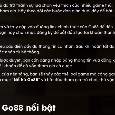
ũ đã trở thành sự lựa chọn yêu thích của nhiều game thủ.
tham gia, hãy theo dõi các bước đơn giản dưới đây để bắt
iếm và truy cập vào đường link chính thức của Go88 để đến
 bạn hãy chọn mục đăng ký để bắt đầu tạo tài khoản thàn
êu cầu điền đầy đủ thông tin cá nhân. Sau khi hoàn tất đ
ác nhận từ hệ thống.
 được duyệt, bạn cần đăng nhập bằng thông tin vừa đăng k
tài khoản để có vốn tham gia cá cược.
nh của nền tảng, bạn sẽ thấy các thể loại game mà cổng g
m mục “
Nổ hũ Go88
” và bắt đầu tham gia trò chơi, thử vận
 Go88 nổi bật