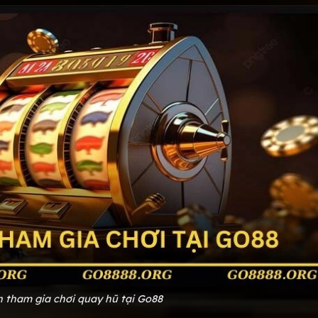
 tham gia chơi quay hũ tại Go88