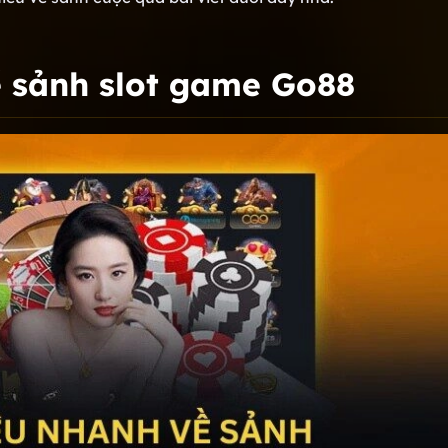
ề sảnh slot game Go88