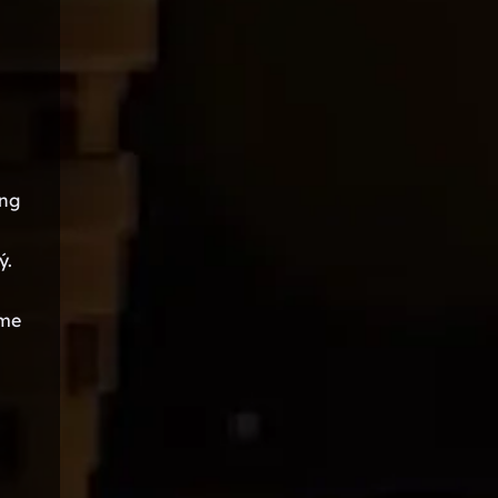
h
ăng
ý.
ame