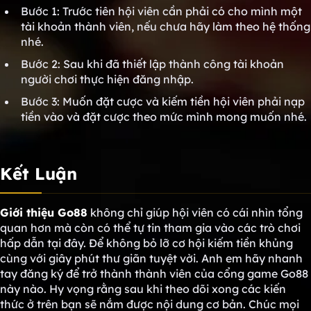
Bước 1: Trước tiên hội viên cần phải có cho mình một
tài khoản thành viên, nếu chưa hãy làm theo hệ thống
nhé.
Bước 2: Sau khi đã thiết lập thành công tài khoản
người chơi thực hiện đăng nhập.
Bước 3: Muốn đặt cược và kiếm tiền hội viên phải nạp
tiền vào và đặt cược theo mức mình mong muốn nhé.
Kết Luận
Giới thiệu Go88
không chỉ giúp hội viên có cái nhìn tổng
quan hơn mà còn có thể tự tin tham gia vào các trò chơi
hấp dẫn tại đây. Để không bỏ lỡ cơ hội kiếm tiền khủng
cùng với giây phút thư giãn tuyệt vời. Anh em hãy nhanh
tay đăng ký để trở thành thành viên của cổng game Go88
này nào. Hy vọng rằng sau khi theo dõi xong các kiến
thức ở trên bạn sẽ nắm được nội dung cơ bản. Chúc mọi