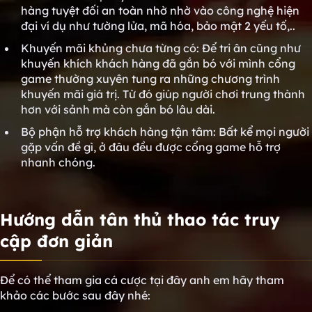
hàng tuyệt đối an toàn nhờ nhờ vào công nghệ hiện
đại ví dụ như tường lửa, mã hóa, bảo mật 2 yếu tố,..
Khuyến mãi khủng chưa từng có: Để tri ân cũng như
khuyến khích khách hàng đã gắn bó với mình cổng
game thường xuyên tung ra những chương trình
khuyến mãi giá trị. Từ đó giúp người chơi trung thành
hơn với sảnh mà còn gắn bó lâu dài.
Bộ phận hỗ trợ khách hàng tận tâm: Bất kể mọi người
gặp vấn đề gì, ở đâu đều được cổng game hỗ trợ
nhanh chóng.
Hướng dẫn tân thủ thao tác truy
cập đơn giản
Để có thể tham gia cá cược tại đây anh em hãy tham
khảo các bước sau đây nhé: