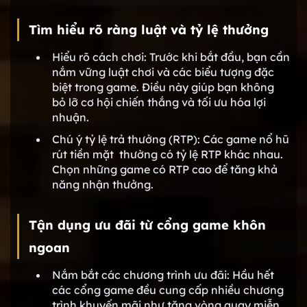
Tìm hiểu rõ ràng luật và tỷ lệ thưởng
Hiểu rõ cách chơi: Trước khi bắt đầu, bạn cần
nắm vững luật chơi và các biểu tượng đặc
biệt trong game. Điều này giúp bạn không
bỏ lỡ cơ hội chiến thắng và tối ưu hóa lợi
nhuận.
Chú ý tỷ lệ trả thưởng (RTP): Các game nổ hũ
rút tiền mặt thường có tỷ lệ RTP khác nhau.
Chọn những game có RTP cao để tăng khả
năng nhận thưởng.
Tận dụng ưu đãi từ cổng game khôn
ngoan
Nắm bắt các chương trình ưu đãi: Hầu hết
các cổng game đều cung cấp nhiều chương
trình khuyến mãi như tặng vòng quay miễn