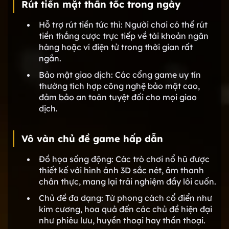
Rút tiền mặt thần tốc trong ngày
Hỗ trợ rút tiền tức thì: Người chơi có thể rút
tiền thắng cược trực tiếp về tài khoản ngân
hàng hoặc ví điện tử trong thời gian rất
ngắn.
Bảo mật giao dịch: Các cổng game uy tín
thường tích hợp công nghệ bảo mật cao,
đảm bảo an toàn tuyệt đối cho mọi giao
dịch.
Vô vàn chủ đề game hấp dẫn
Đồ họa sống động: Các trò chơi nổ hũ được
thiết kế với hình ảnh 3D sắc nét, âm thanh
chân thực, mang lại trải nghiệm đầy lôi cuốn.
Chủ đề đa dạng: Từ phong cách cổ điển như
kim cương, hoa quả đến các chủ đề hiện đại
như phiêu lưu, huyền thoại hay thần thoại.