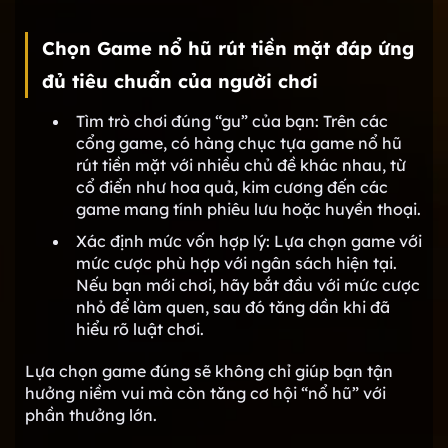
Chọn Game nổ hũ rút tiền mặt đáp ứng
đủ tiêu chuẩn của người chơi
Tìm trò chơi đúng “gu” của bạn: Trên các
cổng game, có hàng chục tựa game nổ hũ
rút tiền mặt với nhiều chủ đề khác nhau, từ
cổ điển như hoa quả, kim cương đến các
game mang tính phiêu lưu hoặc huyền thoại.
Xác định mức vốn hợp lý: Lựa chọn game với
mức cược phù hợp với ngân sách hiện tại.
Nếu bạn mới chơi, hãy bắt đầu với mức cược
nhỏ để làm quen, sau đó tăng dần khi đã
hiểu rõ luật chơi.
Lựa chọn game đúng sẽ không chỉ giúp bạn tận
hưởng niềm vui mà còn tăng cơ hội “nổ hũ” với
phần thưởng lớn.