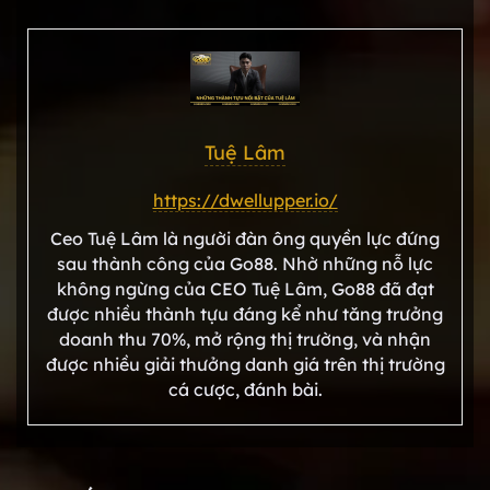
Tuệ Lâm
https://dwellupper.io/
Ceo Tuệ Lâm là người đàn ông quyền lực đứng
sau thành công của Go88. Nhờ những nỗ lực
không ngừng của CEO Tuệ Lâm, Go88 đã đạt
được nhiều thành tựu đáng kể như tăng trưởng
doanh thu 70%, mở rộng thị trường, và nhận
được nhiều giải thưởng danh giá trên thị trường
cá cược, đánh bài.