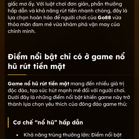
giấc mơ ấy. Với luật chơi đơn giản, phần thưởng
hấp dẫn và khả năng rút tiền nhanh chóng, đây là
lựa chọn hoàn hảo để người chơi của
Go88
vừa
thỏa mãn đam mê vừa khám phá vận may của
chính mình.
Điểm nổi bật chỉ có ở game nổ
hũ rút tiền mặt
Game nổ hũ rút tiền mặt
mang đến nhiều giá trị
độc đáo, tạo sức hút mạnh mẽ đối với người chơi.
Dưới đây là những điểm nổi bật khiến game này trở
thành lựa chọn yêu thích của đông đảo game thủ:
Cơ chế “nổ hũ” hấp dẫn
Khả năng trúng thưởng lớn: Điểm nổi bật