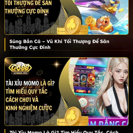
Súng Bắn Cá – Vũ Khí Tối Thượng Để Săn
Thưởng Cực Đỉnh
Tài Xỉu Momo Là Gì? Tìm Hiểu Quy Tắc, Cách