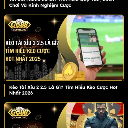
Chơi Và Kinh Nghiệm Cược
Kèo Tài Xỉu 2 2.5 Là Gì? Tìm Hiểu Kèo Cược Hot
Nhất 2026