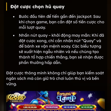
Đặt cược chọn hũ quay
Bước đầu tiên để tiến gần đến jackpot: Sau
khi chọn game, bạn cần đặt số tiền cược cho
mỗi lượt quay.
Nhấn nút quay – khởi động may mắn: Khi đã
đặt cược xong, chỉ cần nhấn nút “Quay” và
để bánh xe vận mệnh xoay. Các biểu tượng
sẽ xuất hiện ngẫu nhiên và nếu chúng tạo
thành tổ hợp chiến thắng, bạn sẽ nhận được
phần thưởng hấp dẫn.
Đặt cược thông minh không chỉ giúp bạn kiểm soát
ngân sách mà còn giữ trò chơi luôn thú vị và bền
vững.