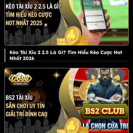
Kèo Tài Xỉu 2 2.5 Là Gì? Tìm Hiểu Kèo Cược Hot
Nhất 2026