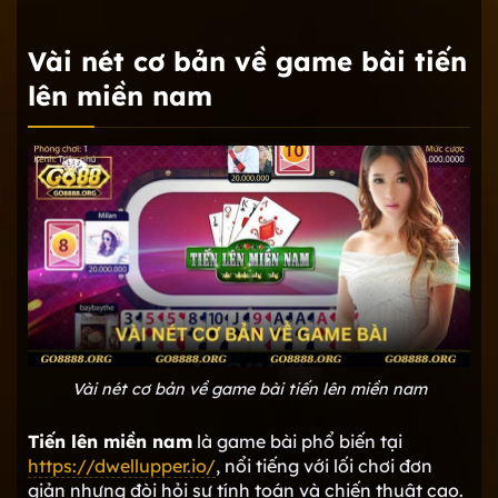
Vài nét cơ bản về game bài tiến
lên miền nam
Vài nét cơ bản về game bài tiến lên miền nam
Tiến lên miền nam
là game bài phổ biến tại
https://dwellupper.io/
, nổi tiếng với lối chơi đơn
giản nhưng đòi hỏi sự tính toán và chiến thuật cao.