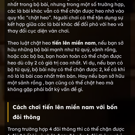
nhất trong bộ bài, nhưng trong một số trường hợp,
các lá bài khác vẫn có thể chặn được heo nhờ vào
quy tắc “chặt heo”. Người chơi có thể tận dụng sự
kết hợp giữa các lá bài khác để đối phó với heo và
thay đổi cục diện ván chơi.
Theo luật chặt heo
tiến lên miền nam
, nếu bạn sở
hữu những bộ bài mạnh như tứ quý, sảnh rồng,
hoặc các bộ ba, bạn hoàn toàn có thể chặn được
heo dù cây 2 có giá trị cao nhất. Ví dụ, nếu bạn có
bộ tứ quý, bộ bài này có thể chặn được 2, kể cả khi
nó là lá bài cao nhất trên bàn. Hay nếu bạn sở hữu
một sảnh rồng , bạn cũng có thể chặt heo mà
không gặp phải bất kỳ vấn đề gì.
Cách chơi tiến lên miền nam với bốn
đôi thông
Trong trường hợp 4 đôi thông thì có thể chặn được