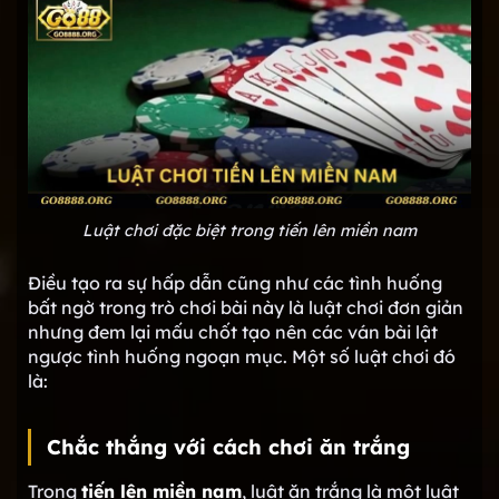
Luật chơi đặc biệt trong tiến lên miền nam
Điều tạo ra sự hấp dẫn cũng như các tình huống
bất ngờ trong trò chơi bài này là luật chơi đơn giản
nhưng đem lại mấu chốt tạo nên các ván bài lật
ngược tình huống ngoạn mục. Một số luật chơi đó
là:
Chắc thắng với cách chơi ăn trắng
Trong
tiến lên miền nam
, luật ăn trắng là một luật