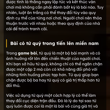
được tính là thắng ngay lập tức và kết thúc ván
chơi mà không cần phải đánh bất kỳ lá bài nào. Tuy
nhiên, luật ăn trắng có thể thay đổi tùy vào quy
định cụ thể của từng nơi chơi. Người chơi nên thỏa
thuận trước với nhau hoặc theo quy định của nhà
cái để tránh tranh cãi.
Bài có tứ quý trong tiến lên miền nam
Trong
game bài
, tứ quý là một bộ bài mạnh và có
ảnh hưởng rất lớn đến chiến thuật của người chơi.
Khi bạn sở hữu tứ quý, không chỉ có thể ngăn chặn
được một cặp 2 mà còn có khả năng đối phó với
những tình huống phức tạp hơn. Tứ quý giúp bạn
chặn được bộ ba hay tứ quý có giá trị thấp hơn từ
đối thủ.
Việc sử dụng tứ quý một cách hợp lý có thể làm
thay đổi cục diện trận đấu. Đó là lý do tại sao tứ
quý luôn được coi là một lá bài vô cùng giá trị và