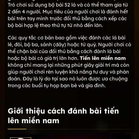
Trò chơi sử dụng bộ bài 52 lá và có thể tham gia từ
2 đến 4 người. Mục tiêu của người chơi là đánh hết
bài trên tay mình trước đối thủ bằng cách xếp các
bộ bài hợp lệ theo thứ tự từ nhỏ đến lớn.
Các quy tắc cơ bản bao gồm việc đánh các lá bài
lẻ, đôi, bộ ba, sảnh (dây) hoặc tứ quý. Người chơi có
thể chặn bài của đối thủ bằng cách đánh lá bài
hoặc bộ bài có giá trị lớn hơn.
Tiến lên miền nam
không chỉ mang lại những phút giây giải trí mà còn
giúp người chơi rèn luyện khả năng tư duy và phán
đoán. Đây là lý do tại sao nó luôn được ưa chuộng
trong các buổi tụ họp bạn bè và gia đình.
Giới thiệu cách đánh bài tiến
lên miền nam