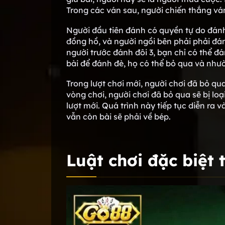
Trong các ván sau, người chiến thắng ván
Người đầu tiên đánh có quyền tự do đánh
đồng hồ, và người ngồi bên phải phải đánh
người trước đánh đôi 3, bạn chỉ có thể đá
bài để đánh đè, họ có thể bỏ qua và nhườ
Trong lượt chơi mới, người chơi đã bỏ qu
vòng chơi, người chơi đã bỏ qua sẽ bị loạ
lượt mới. Quá trình này tiếp tục diễn ra v
vẫn còn bài sẽ phải về bép.
Luật chơi đặc biệt 