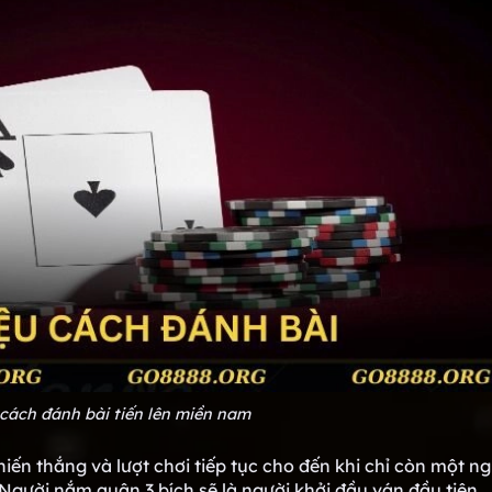
 cách đánh bài tiến lên miền nam
hiến thắng và lượt chơi tiếp tục cho đến khi chỉ còn một ng
 Người nắm quân 3 bích sẽ là người khởi đầu ván đầu tiên.