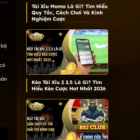
Tài Xỉu Momo Là Gì? Tìm Hiểu
Quy Tắc, Cách Chơi Và Kinh
Nghiệm Cược
 bộ
 có
hán
Kèo Tài Xỉu 2 2.5 Là Gì? Tìm
Hiểu Kèo Cược Hot Nhất 2026