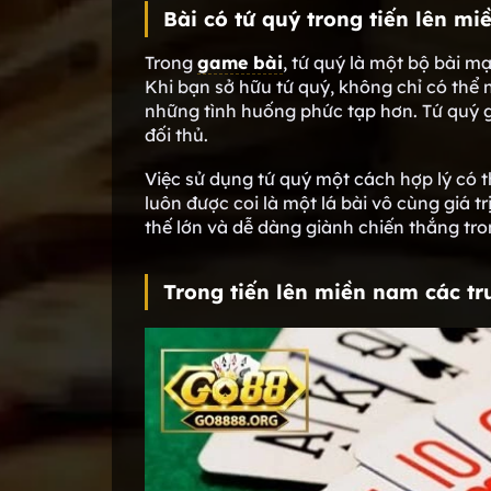
Bài có tứ quý trong tiến lên m
Trong
game bài
, tứ quý là một bộ bài m
Khi bạn sở hữu tứ quý, không chỉ có thể
những tình huống phức tạp hơn. Tứ quý g
đối thủ.
Việc sử dụng tứ quý một cách hợp lý có th
luôn được coi là một lá bài vô cùng giá t
thế lớn và dễ dàng giành chiến thắng tro
Trong tiến lên miền nam các t