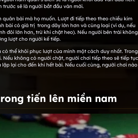
 trước sẽ là người bắt đầu ván mới.
 quân bài mà họ muốn. Lượt đi tiếp theo theo chiều kim
 bài có giá trị trong dãy lớn hơn và cùng loại (ví dụ, nếu
nh đôi lớn hơn, trừ khi chặt heo). Nếu người bên trái không
ng lượt cho người kế tiếp.
a có thể khôi phục lượt của mình một cách duy nhất. Trong
i. Nếu không có người chặt, người chơi tiếp theo sẽ tiếp tụ
à lặp lại cho đến khi hết bài. Nếu cuối cùng, người chơi nào
trong tiến lên miền nam