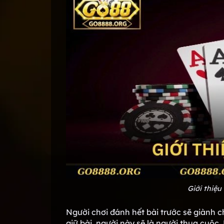
Giới thiệu
Người chơi đánh hết bài trước sẽ giành c
giữ bài, người này sẽ là người thua cuộc.