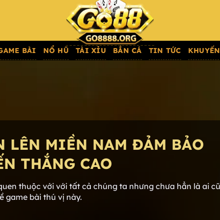
GAME BÀI
NỔ HŨ
TÀI XỈU
BẮN CÁ
TIN TỨC
KHUYẾN
N LÊN MIỀN NAM ĐẢM BẢO
ẾN THẮNG CAO
ất quen thuộc với với tất cả chúng ta nhưng chưa hẳn là ai c
ề game bài thú vị này.