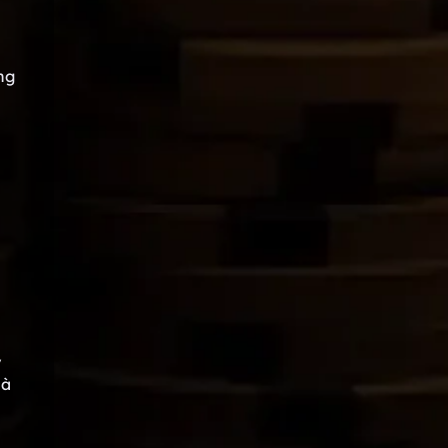
ng
y
hà