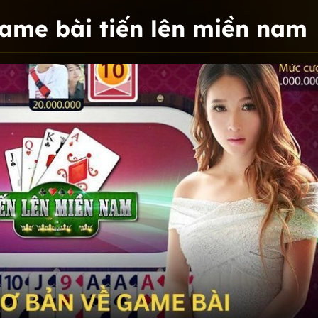
game bài tiến lên miền nam