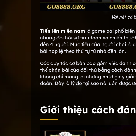
Vài nét cơ 
Tiến lên miền nam
là game bài phổ biến
nhưng đòi hỏi sự tính toán và chiến thuật
đến 4 người. Mục tiêu của người chơi là 
bài hợp lệ theo thứ tự từ nhỏ đến lớn.
Các quy tắc cơ bản bao gồm việc đánh các
thể chặn bài của đối thủ bằng cách đánh l
không chỉ mang lại những phút giây giải 
đoán. Đây là lý do tại sao nó luôn được 
Giới thiệu cách đá