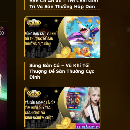
Bắn Cá Ăn Xu – Trò Chơi Giải
Trí Và Săn Thưởng Hấp Dẫn
Súng Bắn Cá – Vũ Khí Tối
Thượng Để Săn Thưởng Cực
Đỉnh