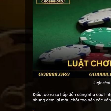
Luật chơi 
Điều tạo ra sự hấp dẫn cũng như các tình
nhưng đem lại mấu chốt tạo nên các ván 