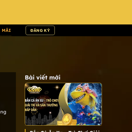
 MÃI
ĐĂNG KÝ
Bài viết mới
ũng