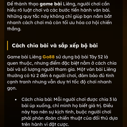
Để thành thạo
game bài
Liêng, người chơi cần
hiểu rõ luật chơi và các bước tiến hành ván bài.
Những quy tắc này không chỉ giúp bạn nắm bắt
nhanh cách chơi mà còn tối ưu hóa cơ hội chiến
thắng.
Cách chia bài và sắp xếp bộ bài
Game bài Liêng
Go88
sử dụng bộ bài Tây 52 lá
quen thuộc, nhưng điểm đặc biệt nằm ở cách chia
bài và số lượng người tham gia. Một ván bài Liêng
thường có từ 2 đến 6 người chơi, đảm bảo đủ tính
cạnh tranh nhưng vẫn duy trì tốc độ chơi nhanh
gọn.
Cách chia bài: Mỗi người chơi được chia 3 lá
bài úp xuống, chỉ mình họ biết giá trị. Điều
này tạo nên sự kịch tính, buộc người chơi
phải phán đoán chiến thuật của đối thủ dựa
trên hành vi đặt cược.