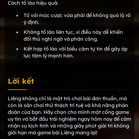
Cách tố láo hiệu quả:
Tố với mức cược vừa phải để không quá lộ rõ
ý định.
Không tố láo liên tục, vì điều này dễ khiến
đối thủ nghi ngờ và phản công.
Kết hợp tố láo với biểu cảm tự tin để gây áp
lực tâm lý mạnh hơn.
Lời kết
Liêng không chỉ là một trò chơi bài đơn thuần, mà
còn là sân chơi thử thách trí tuệ và khả năng phán
đoán của bạn. Hãy chọn cho mình một cổng game
uy tín và bắt đầu trải nghiệm ngay hôm nay để cảm
nhận sự kịch tính và những giây phút giải trí không
giới hạn mà game bài Liêng mang lại!