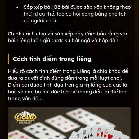
Sắp xếp bài: Bộ bài được sắp xếp không theo
thứ tự cụ thể, tạo cơ hội công bằng cho tất
cả người chơi.
Chính cách chia và sắp xếp này đảm bảo rằng ván
bài Liêng luôn giữ được sự bất ngờ và hấp dẫn.
Cách tính điểm trong liêng
Hiểu rõ cách tính điểm trong Liêng là chìa khóa để
đưa ra quyết định đúng đắn trong mỗi lượt chơi.
Điểm bài được tính dựa trên giá trị tổng của các lá
bài, và các bộ bài đặc biệt sẽ mang đến lợi thế lớn
trong ván đấu.