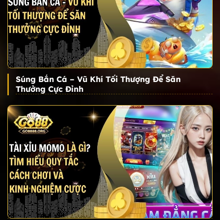
Súng Bắn Cá – Vũ Khí Tối Thượng Để Săn
Thưởng Cực Đỉnh