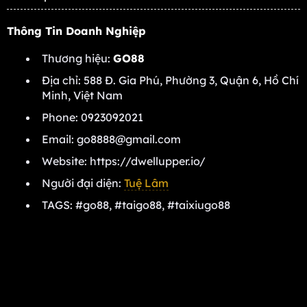
Thông Tin Doanh Nghiệp
Thương hiệu:
GO88
Địa chỉ: 588 Đ. Gia Phú, Phường 3, Quận 6, Hồ Chí
Minh, Việt Nam
Phone: 0923092021
Email:
go8888@gmail.com
Website: https://dwellupper.io/
Người đại diện:
Tuệ Lâm
TAGS: #go88, #taigo88, #taixiugo88