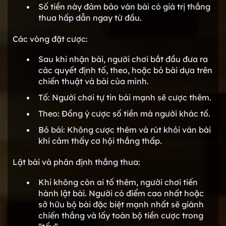
Số tiền này đảm bảo ván bài có giá trị thắng
thua hấp dẫn ngay từ đầu.
Các vòng đặt cược:
Sau khi nhận bài, người chơi bắt đầu đưa ra
các quyết định tố, theo, hoặc bỏ bài dựa trên
chiến thuật và bài của mình.
Tố: Người chơi tự tin bài mạnh sẽ cược thêm.
Theo: Đồng ý cược số tiền mà người khác tố.
Bỏ bài: Không cược thêm và rút khỏi ván bài
khi cảm thấy cơ hội thắng thấp.
Lật bài và phân định thắng thua:
Khi không còn ai tố thêm, người chơi tiến
hành lật bài. Người có điểm cao nhất hoặc
sở hữu bộ bài đặc biệt mạnh nhất sẽ giành
chiến thắng và lấy toàn bộ tiền cược trong