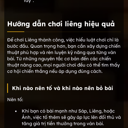
“tẩy”.
Hướng dẫn chơi liêng hiệu quả
Để chơi Liêng thành công, việc hiểu luật chơi chỉ là
bước đầu. Quan trọng hơn, bạn cần xây dựng chiến
thuật phù hợp và rèn luyện kỹ năng qua từng ván
bài. Từ những nguyên tắc cơ bản đến các chiến
thuật nâng cao, mọi người chơi đều có thể tìm thấy
cơ hội chiến thắng nếu áp dụng đúng cách.
Khi nào nên tố và khi nào nên bỏ bài
Nên tố:
Khi bạn có bài mạnh như Sáp, Liêng, hoặc
Ảnh, việc tố thêm sẽ gây áp lực lên đối thủ và
tăng giá trị tiền thưởng trong ván bài.