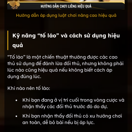
Hướng dẫn áp dụng luật chơi nâng cao hiệu quả
Kỹ năng “tố láo” và cách sử dụng hiệu
quả
“Tố láo” là một chiến thuật thường được các cao
thủ sử dụng để đánh lừa đối thủ, nhưng không phải
lúc nào cũng hiệu quả nếu không biết cách áp
dụng đúng lúc.
Khi nào nên tố láo:
Khi bạn đang ở vị trí cuối trong vòng cược và
nhận thấy các đối thủ trước đó do dự.
Khi bạn nhận thấy đối thủ có xu hướng chơi
an toàn, dễ bỏ bài nếu bị áp lực.