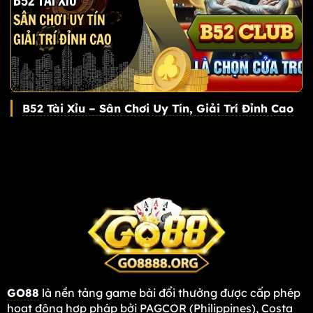
B52 Tài Xỉu – Sân Chơi Uy Tín, Giải Trí Đỉnh Cao
GO88
là nền tảng game bài đổi thưởng được cấp phép
hoạt động hợp pháp bởi PAGCOR (Philippines), Costa