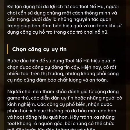
Để tận dụng tối đa lợi ích từ các Tool Nổ Hũ, người
chơi cần sử dụng chúng một cách thông minh và
cẩn trọng. Dưới đây là những nguyên tắc quan
trọng giúp bạn đảm bảo hiệu quả và an toàn khi sử
dụng công cụ hỗ trợ trong các trò chơi nổ hũ.
Chọn công cụ uy tín
Bước đầu tiên để sử dụng Tool Nổ Hũ hiệu quả là
chọn được công cụ đáng tin cậy. Hiện nay, có rất
nhiều tool trên thị trường, nhưng không phải công
cụ nào cũng đảm bảo chất lượng và an toàn.
Người chơi nên tham khảo đánh giá từ cộng đồng
game thủ, các diễn đàn uy tín hoặc những người có
kinh nghiệm. Các công cụ phổ biến, nhận được
phản hồi tích cực thường có độ bảo mật cao hơn
và hoạt động hiệu quả hơn. Hãy tránh xa những
tool không rõ nguồn gốc, bởi chúng có thể chứa
mã độc hoặc lừa đảo thông tin cá nhân.