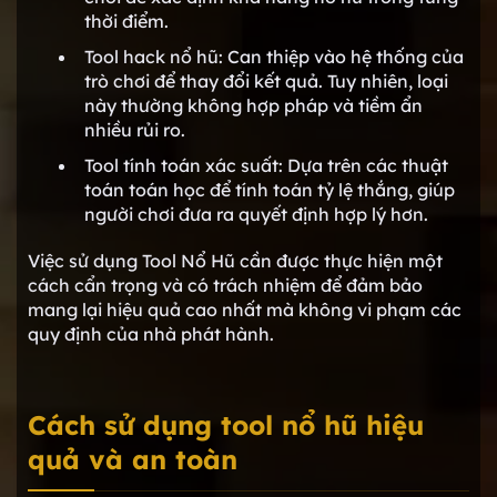
thời điểm.
Tool hack nổ hũ: Can thiệp vào hệ thống của
trò chơi để thay đổi kết quả. Tuy nhiên, loại
này thường không hợp pháp và tiềm ẩn
nhiều rủi ro.
Tool tính toán xác suất: Dựa trên các thuật
toán toán học để tính toán tỷ lệ thắng, giúp
người chơi đưa ra quyết định hợp lý hơn.
Việc sử dụng Tool Nổ Hũ cần được thực hiện một
cách cẩn trọng và có trách nhiệm để đảm bảo
mang lại hiệu quả cao nhất mà không vi phạm các
quy định của nhà phát hành.
Cách sử dụng tool nổ hũ hiệu
quả và an toàn