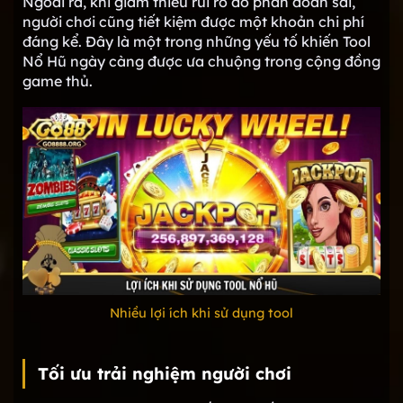
Ngoài ra, khi giảm thiểu rủi ro do phán đoán sai,
người chơi cũng tiết kiệm được một khoản chi phí
đáng kể. Đây là một trong những yếu tố khiến Tool
Nổ Hũ ngày càng được ưa chuộng trong cộng đồng
game thủ.
Nhiều lợi ích khi sử dụng tool
Tối ưu trải nghiệm người chơi