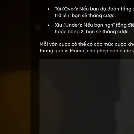
Tài (Over): Nếu bạn dự đoán tổng đ
trở lên, bạn sẽ thắng cược.
Xỉu (Under): Nếu bạn nghĩ tổng điể
hoặc bằng 2, bạn sẽ thắng cược.
Mỗi ván cược có thể có các mức cược khá
thông qua ví Momo, cho phép bạn cược v