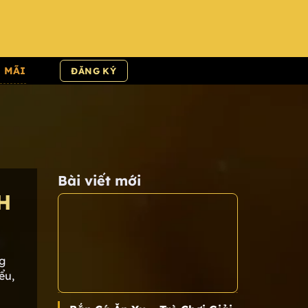
 MÃI
ĐĂNG KÝ
Bài viết mới
H
g
ểu,