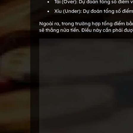
Tài (Over): Dự đoán tổng số điểm v
Xỉu (Under): Dự đoán tổng số điểm 
Ngoài ra, trong trường hợp tổng điểm bằn
sẽ thắng nửa tiền. Điều này cần phải được