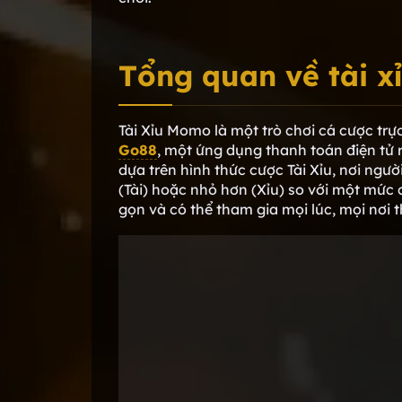
Tổng quan về tài 
Tài Xỉu Momo là một trò chơi cá cược trự
Go88
, một ứng dụng thanh toán điện tử 
dựa trên hình thức cược Tài Xỉu, nơi ngư
(Tài) hoặc nhỏ hơn (Xỉu) so với một mức 
gọn và có thể tham gia mọi lúc, mọi nơ